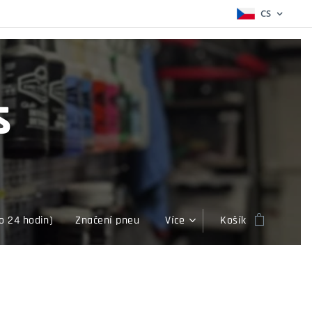
CS
s
o 24 hodin)
Značení pneu
Více
Košík