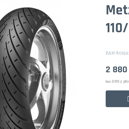
Met
110/
EAN 80192
2 880
bez DPH 2 380