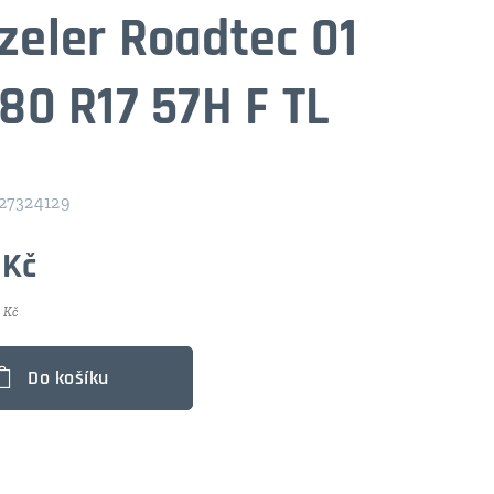
zeler Roadtec 01
80 R17 57H F TL
27324129
Kč
 Kč
Do košíku