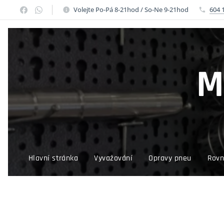
Volejte Po-Pá 8-21hod / So-Ne 9-21hod
604 
M
Hlavní stránka
Vyvažování
Opravy pneu
Rovn