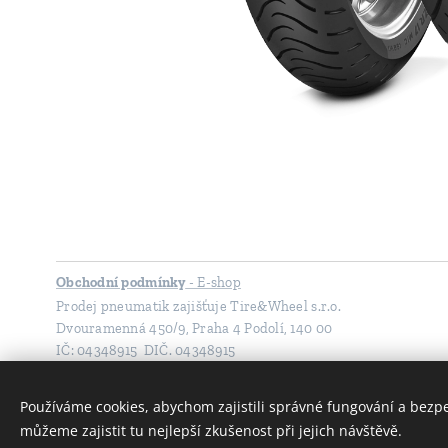
Obchodní podmínky
- E-shop
Prodej pneumatik zajišťuje Tire&Wheel s.r.o.
Dvouramenná 450/9, Praha 4 Podolí, 140 00
IČ: 04348915 DIČ. 04348915
Spisová značka: C 246270 vedená u Městského soudu v Praze
Právnická osoba zapsaná v obchodním rejstříku vedeném v Pra
Používáme cookies, abychom zajistili správné fungování a bezp
Bankovní spojení: 8818214001/5500 (Raiffeisenbank)
můžeme zajistit tu nejlepší zkušenost při jejich návštěvě.
Tel:
604 129 138
Mail:
obchod@moto-pneuservis.cz