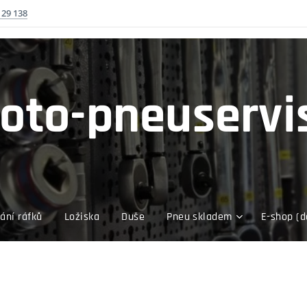
129 138
oto-pneuservi
ání ráfků
Ložiska
Duše
Pneu skladem
E-shop (d