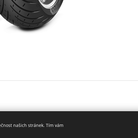
ze dne 27. srpna 2015
ečnost našich stránek. Tím vám