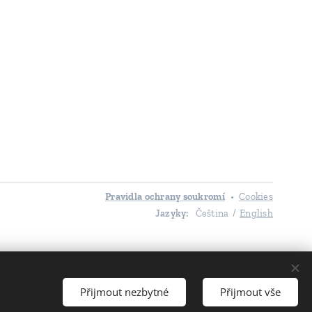
Pravidla ochrany soukromí
Cookies
Jazyky
Čeština
English
Přijmout nezbytné
Přijmout vše