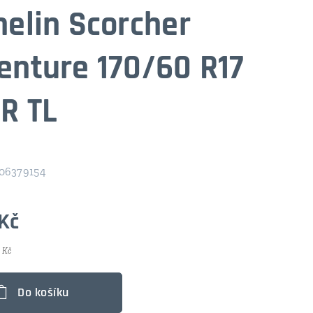
helin Scorcher
enture 170/60 R17
 R TL
06379154
Kč
 Kč
Do košíku