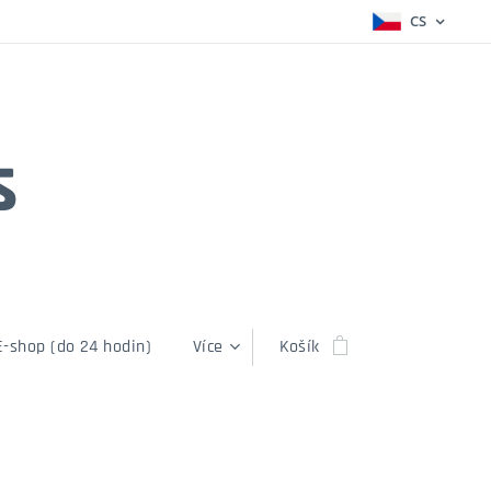
CS
s
E-shop (do 24 hodin)
Více
Košík