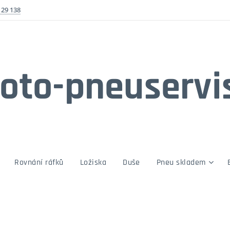
129 138
oto-pneuservi
Rovnání ráfků
Ložiska
Duše
Pneu skladem