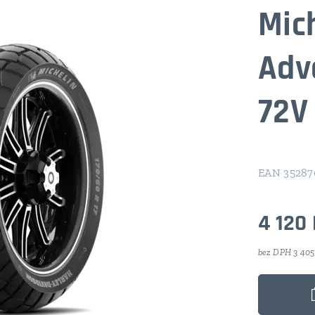
Mic
Adv
72V
EAN 35287
4 120
bez DPH 3 405